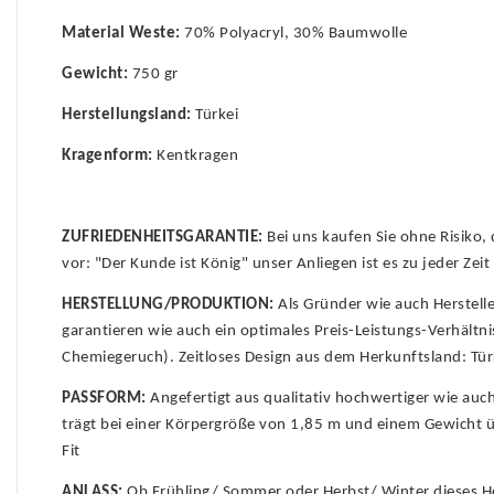
Material Weste:
70% Polyacryl, 30% Baumwolle
Gewicht:
750 gr
Herstellungsland:
Türkei
Kragenform:
Kentkragen
ZUFRIEDENHEITSGARANTIE:
Bei uns kaufen Sie ohne Risiko,
vor: "Der Kunde ist König" unser Anliegen ist es zu jeder Ze
HERSTELLUNG/PRODUKTION:
Als Gründer wie auch Herstell
garantieren wie auch ein optimales Preis-Leistungs-Verhältn
Chemiegeruch). Zeitloses Design aus dem Herkunftsland: Tür
PASSFORM:
Angefertigt aus qualitativ hochwertiger wie au
trägt bei einer Körpergröße von 1,85 m und einem Gewicht 
Fit
ANLASS:
Ob Frühling/ Sommer oder Herbst/ Winter dieses Hem