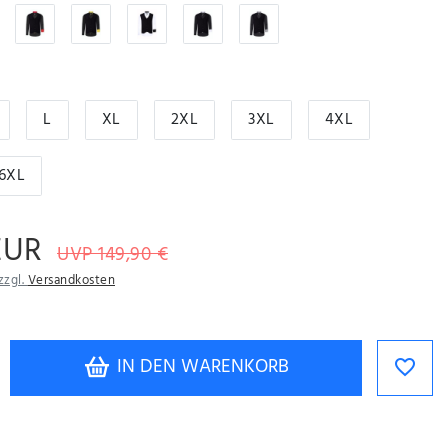
L
XL
2XL
3XL
4XL
6XL
EUR
UVP 149,90 €
zzgl.
Versandkosten
IN DEN WARENKORB