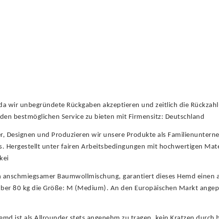
 da wir unbegründete Rückgaben akzeptieren und zeitlich die Rückzah
it den bestmöglichen Service zu bieten mit Firmensitz: Deutschland
er, Designen und Produzieren wir unsere Produkte als Familienunter
is. Hergestellt unter fairen Arbeitsbedingungen mit hochwertigen Mat
kei
ch anschmiegsamer Baumwollmischung, garantiert dieses Hemd einen 
über 80 kg die Größe: M (Medium). An den Europäischen Markt angepa
d ist als Allrounder stets angenehm zu tragen, kein Kratzen durch h