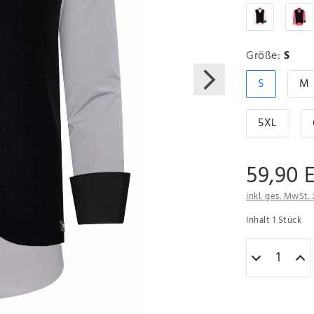
Größe:
S
S
M
5XL
59,90 
inkl. ges. MwSt. 
Inhalt
1
Stück