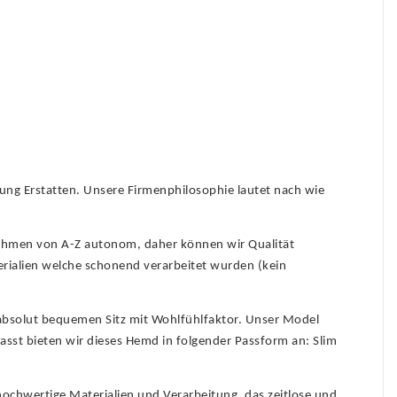
lung Erstatten. Unsere Firmenphilosophie lautet nach wie
nehmen von A-Z autonom, daher können wir Qualität
erialien welche schonend verarbeitet wurden (kein
absolut bequemen Sitz mit Wohlfühlfaktor. Unser Model
sst bieten wir dieses Hemd in folgender Passform an: Slim
ochwertige Materialien und Verarbeitung, das zeitlose und