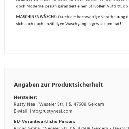
doch Moderne Design garantiert einen Stilvollen Auftritt, o
MASCHINENWÄSCHE:
Durch die hochwertige Verarbeitung de
sich auch nach unzähligen Waschgängen gewaschen hat!
Angaben zur Produktsicherheit
Hersteller:
Rusty Neal
Weseler Str.
115
47608
Geldern
E-Mail:
info@rustyneal.com
EU-Verantwortliche Person:
Rocas GmbH
Weseler Str.
115
47608
Geldern
Deutsc