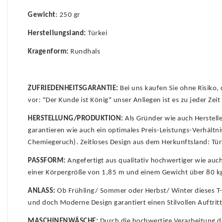
Gewicht
: 250 gr
Herstellungsland:
Türkei
Kragenform:
Rundhals
ZUFRIEDENHEITSGARANTIE:
Bei uns kaufen Sie ohne Risiko,
vor: "Der Kunde ist König" unser Anliegen ist es zu jeder Ze
HERSTELLUNG/PRODUKTION:
Als Gründer wie auch Herstell
garantieren wie auch ein optimales Preis-Leistungs-Verhältn
Chemiegeruch). Zeitloses Design aus dem Herkunftsland: Tür
PASSFORM:
Angefertigt aus qualitativ hochwertiger wie au
einer Körpergröße von 1,85 m und einem Gewicht über 80 kg 
ANLASS:
Ob Frühling/ Sommer oder Herbst/ Winter dieses T-S
und doch Moderne Design garantiert einen Stilvollen Auftrit
MASCHINENWÄSCHE:
Durch die hochwertige Verarbeitung der