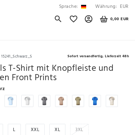
Sprache:
Währung:
EUR
0,00 EUR
r
15241_Schwarz_S
Sofort versandfertig, Lieferzeit 48h
s T-Shirt mit Knopfleiste und
hen Front Prints
rz
L
XXL
XL
3XL