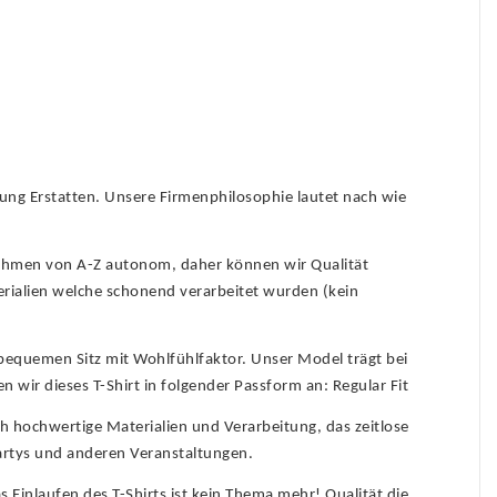
lung Erstatten. Unsere Firmenphilosophie lautet nach wie
nehmen von A-Z autonom, daher können wir Qualität
erialien welche schonend verarbeitet wurden (kein
bequemen Sitz mit Wohlfühlfaktor. Unser Model trägt bei
ir dieses T-Shirt in folgender Passform an: Regular Fit
h hochwertige Materialien und Verarbeitung, das zeitlose
Partys und anderen Veranstaltungen.
 Einlaufen des T-Shirts ist kein Thema mehr! Qualität die