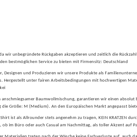
 da wir unbegründete Rückgaben akzeptieren und zeitlich die Rückzah
it den bestmöglichen Service zu bieten mit Firmensitz: Deutschland
er, Designen und Produzieren wir unsere Produkte als Familienunter
is. Hergestellt unter fairen Arbeitsbedingungen mit hochwertigen Mat
kei
ch anschmiegsamer Baumwollmischung, garantieren wir einen absolut 
die Größe: M (Medium). An den Europäischen Markt angepasst bieten w
hirt ist als Allrounder stets angenehm zu tragen, KEIN KRATZEN durc
t, ob im Büro oder auch Casual am Nachmittag, als toller Akzent auf 
 Materialien treten nach der Wäsche keine Farbverluste auf, auch das