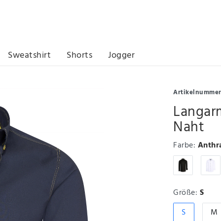
Sweatshirt
Shorts
Jogger
Artikelnumme
Langarm
Naht
Farbe:
Anthr
Größe:
S
S
M