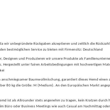
 da wir unbegründete Rückgaben akzeptieren und zeitlich die Rückzah
it den bestmöglichen Service zu bieten mit Firmensitz: Deutschland
er, Designen und Produzieren wir unsere Produkte als Familienunter
is. Hergestellt unter fairen Arbeitsbedingungen mit hochwertigen Mat
kei
ch anschmiegsamer Baumwollmischung, garantiert dieses Hemd einen 
über 80 kg die Größe: M (Medium). An den Europäischen Markt angepa
d ist als Allrounder stets angenehm zu tragen, kein Kratzen durch h
b im Büro oder Business Meetings wie auch Casual am Nachmittag oder 