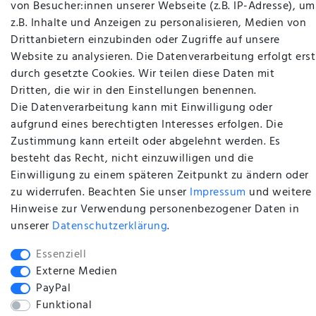
von Besucher:innen unserer Webseite (z.B. IP-Adresse), um
AGB
z.B. Inhalte und Anzeigen zu personalisieren, Medien von
Widerrufsrecht
Drittanbietern einzubinden oder Zugriffe auf unsere
Website zu analysieren. Die Datenverarbeitung erfolgt erst
Datenschutzerklärung
durch gesetzte Cookies. Wir teilen diese Daten mit
Impressum
Dritten, die wir in den Einstellungen benennen.
Händler Anfragen
Die Datenverarbeitung kann mit Einwilligung oder
aufgrund eines berechtigten Interesses erfolgen. Die
Zustimmung kann erteilt oder abgelehnt werden. Es
Vertrag widerrufen
besteht das Recht, nicht einzuwilligen und die
ZAHLUNG & VERSAND
Einwilligung zu einem späteren Zeitpunkt zu ändern oder
zu widerrufen. Beachten Sie unser
Impressum
und weitere
Hinweise zur Verwendung personenbezogener Daten in
Versandangaben
unserer
Daten­schutz­erklärung
.
Zahlung
Essenziell
Externe Medien
PayPal
Funktional