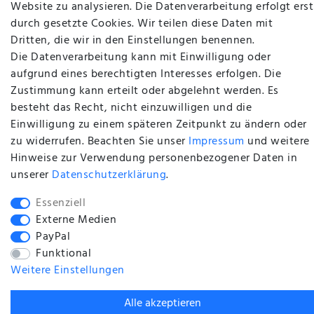
Website zu analysieren. Die Datenverarbeitung erfolgt erst
Datenschutzerklärung
durch gesetzte Cookies. Wir teilen diese Daten mit
Impressum
Dritten, die wir in den Einstellungen benennen.
Händler Anfragen
Die Datenverarbeitung kann mit Einwilligung oder
aufgrund eines berechtigten Interesses erfolgen. Die
Zustimmung kann erteilt oder abgelehnt werden. Es
Vertrag widerrufen
besteht das Recht, nicht einzuwilligen und die
ZAHLUNG & VERSAND
Einwilligung zu einem späteren Zeitpunkt zu ändern oder
zu widerrufen. Beachten Sie unser
Impressum
und weitere
Hinweise zur Verwendung personenbezogener Daten in
Versandangaben
unserer
Daten­schutz­erklärung
.
Zahlung
Essenziell
Externe Medien
PayPal
Funktional
Weitere Einstellungen
BACK TO TOP
Alle akzeptieren